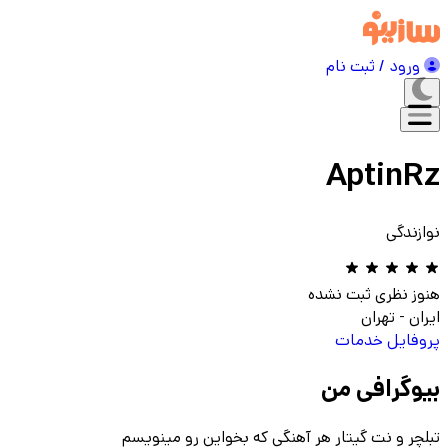
ورود / ثبت نام
AptinRz
نوازندگی
هنوز نظری ثبت نشده
ایران
-
تهران
پروفایل
خدمات
بیوگرافی من
تبلچر و نت گیتار هر آهنگی که بخواین رو مینویسم