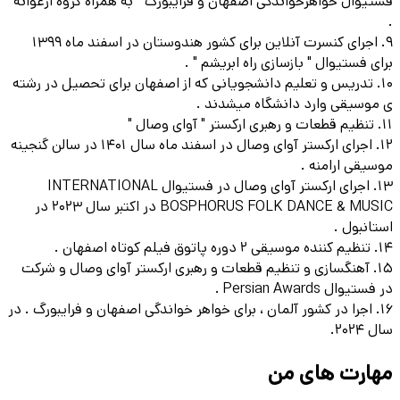
فستیوال خواهرخواندگی اصفهان و فرایبورگ " به همراه گروه ارغوانه
.
9. اجرای کنسرت آنلاین برای کشور هندوستان در اسفند ماه 1399
برای فستیوال " بازسازی راه ابریشم " .
10. تدریس و تعلیم دانشجویانی که از اصفهان برای تحصیل در رشته
ی موسیقی وارد دانشگاه میشدند .
11. تنظیم قطعات و رهبری ارکستر " آوای وصال "
12. اجرای ارکستر آوای وصال در اسفند ماه سال 1401 در سالن گنجینه
موسیقی ارامنه .
13. اجرای ارکستر آوای وصال در فستیوال INTERNATIONAL
BOSPHORUS FOLK DANCE & MUSIC در اکتبر سال 2023 در
استانبول .
14. تنظیم کننده موسیقی 2 دوره پاتوق فیلم کوتاه اصفهان .
15. آهنگسازی و تنظیم قطعات و رهبری ارکستر آوای وصال و شرکت
در فستیوال Persian Awards .
16. اجرا در کشور آلمان ، برای خواهر خواندگی اصفهان و فرایبورگ . در
سال 2024.
مهارت های من