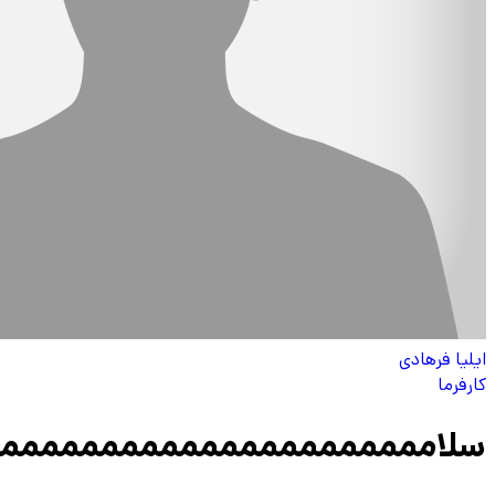
ایلیا فرهادی
کارفرما
سلامممممممممممممممممممممم