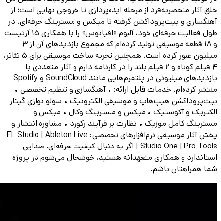
خلق آثار منحصربه‌فرد از مرحله ایده‌پردازی تا خروجی نهایی است؛ از
آهنگسازی و بیت‌پروداکشن گرفته تا میکس و مسترینگ حرفه‌ای. در
طول فعالیت حرفه‌ای خود، آلبوم «اقیانوس» را با همکاری ۱۵ آرتیست
و ۱۸ قطعه موسیقی تولید کرده‌ام که مجموع بازدیدهای آن از ۳
میلیون عبور کرده است. همچنین تجربه ساخت موسیقی برای ۵ تئاتر،
۴ فیلم کوتاه و ۲ فیلم بلند را در کارنامه دارم و آثار متعددی با
بازدیدهای میلیونی در پلتفرم‌هایی مانند SoundCloud و Spotify
منتشر کرده‌ام. خدمات قابل ارائه: • آهنگسازی و تنظیم تخصصی •
بیت‌پروداکشن هیپ‌هاپ و موسیقی الکترونیک • سولو نوازی گیتار
الکتریک و آکوستیک • میکس و مسترینگ وکال • میکس و
مسترینگ کامل موزیک • نظارت بر فرآیند رکورد • مشاوره انتشار و
پخش آثار موسیقی نرم‌افزارهای تخصصی: FL Studio | Ableton Live
| Studio One | Pro Tools اگر به دنبال کیفیت حرفه‌ای، صدایی
استاندارد و همکاری متعهدانه هستید، خوشحال می‌شوم در پروژه
شما همراهتان باشم.