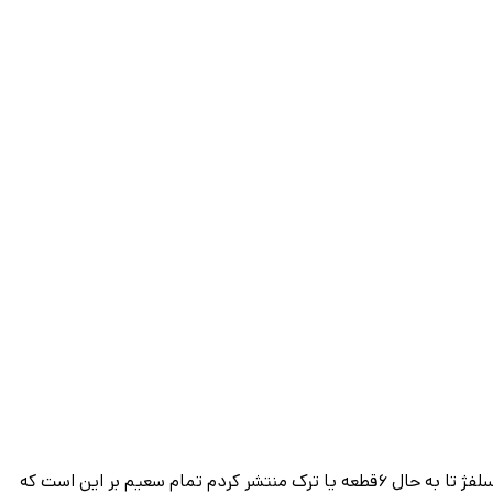
محمد کرمی هستم از سن ۶سالگی پاپ میخونم و علاقه بشدت زیادی به آواز دارم طی ده سال گذشته با اساتید بزرگی کار کردم برای صدا سازی سلفژ تا به حال ۶قطعه یا ترک منتشر کردم تمام سعیم بر این است که