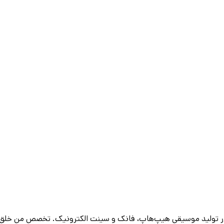
دس صدا با بیش از ۷ سال سابقه حرفه‌ای در تولید موسیقی هیپ‌هاپ، فانک و سینت الکترونیک.