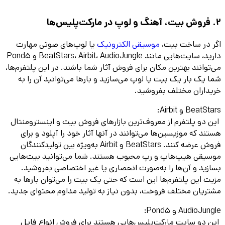
2. فروش بیت، آهنگ و لوپ در مارکت‌پلیس‌ها
اگر در ساخت بیت،
موسیقی الکترونیک
یا لوپ‌های صوتی مهارت
دارید، سایت‌هایی مانند BeatStars، Airbit، AudioJungle و Pond5
می‌توانند بهترین مکان برای فروش آثار شما باشند. در این پلتفرم‌ها،
شما یک بار یک بیت یا لوپ می‌سازید و بارها می‌توانید آن را به
خریداران مختلف بفروشید.
BeatStars و Airbit:
این دو پلتفرم از معروف‌ترین بازارهای فروش بیت و اینسترومنتال
هستند که موزیسین‌ها می‌توانند در آنها آثار خود را آپلود و برای
فروش عرضه کنند. BeatStars و Airbit به‌ویژه بین تولیدکنندگان
موسیقی هیپ‌هاپ و رپ محبوب هستند. شما می‌توانید بیت‌هایی
بسازید و آن‌ها را به‌صورت انحصاری یا غیر اختصاصی بفروشید.
مزیت این پلتفرم‌ها این است که حتی یک بیت را می‌توان بارها به
مشتریان مختلف فروخت، بدون نیاز به تولید مداوم محتوای جدید.
AudioJungle و Pond5:
این دو سایت مارکت‌پلیس‌هایی هستند برای فروش انواع فایل