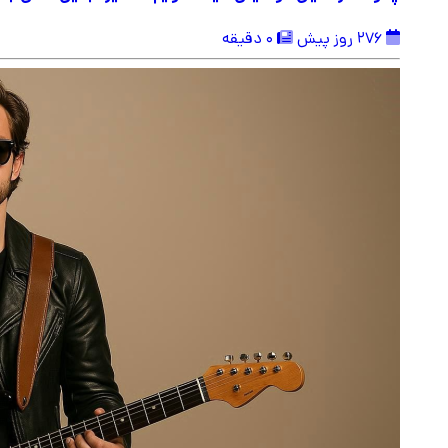
276 روز پیش
0 دقیقه