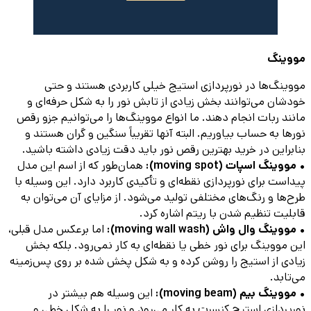
مووینگ
مووینگ‌ها در نورپردازی استیج خیلی کاربردی هستند و حتی
خودشان می‌توانند بخش زیادی از تابش نور را به شکل حرفه‌ای و
مانند ربات انجام دهند. ما انواع مووینگ‌ها را می‌توانیم جزو رقص
نورها به حساب بیاوریم. البته آنها تقریباً سنگین و گران هستند و
بنابراین در خرید بهترین رقص نور باید دقت زیادی داشته باشید.
• مووینگ اسپات (moving spot):
همان‌طور که از اسم این مدل
پیداست برای نورپردازی نقطه‌ای و تأکیدی کاربرد دارد. این وسیله با
طرح‌ها و رنگ‌های مختلفی تولید می‌شود. از مزایای آن می‌توان به
قابلیت تنظیم شدن با ریتم اشاره کرد.
• مووینگ وال واش (moving wall wash):
اما برعکس مدل قبلی،
این مووینگ برای نور خطی یا نقطه‌ای به کار نمی‌رود. بلکه بخش
زیادی از استیج را روشن کرده و به شکل پخش شده بر روی پس‌زمینه
می‌تابد.
• مووینگ بیم (moving beam):
این وسیله هم بیشتر در
نورپردازی استیج کنسرت به کار می‌رود و نور را به شکل خطی و