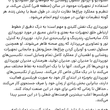
استودیو و اپراتور کنسول روشنایی که جلوه‌های نور استودیو را با
استفاده از تجهیزات موجود در سالن (منطقه فنی) کنترل می‌کند، بر
تنظیم و عملکرد چراغ‌ها نظارت دارند. در طول ضبط یا پخش زنده، هر
گونه تنظیمات نهایی در صورت لزوم انجام می‌شود.
نورپردازی یک نقش کلیدی و مهم است؛ به درک دقیق از خطوط
ارتباطی خلق تجهیزات سه بعدی و دانش عمیق در مورد نورپردازی
CG، سایه‌سازی، رِندرینگ و ترکیب‌بندی نیاز دارد. نورپرداز به کنترل
نور و تصاویری می‌پردازد که روی صحنه ظاهر می‌شوند. او همچنین
مسئول نصب و آویزان کردن چراغ‌ها، حمل‌ونقل و جابجایی تجهیزات
روشنایی و اطمینان از عملکرد کامل تمام وسایل است. تکنیسین‌های
نورپردازی با مدیران تور، مدیران تولید، هنرمندان، مدیران نورپردازی
و دی‌جی‌ها کار می‌کنند. آنها یا با یک اجراکننده به نقاط مختلف سفر
می‌کنند یا در یک مکان خاص کار می‌کنند. بسیاری از تکنیسین‌های
نورپردازی به‌ویژه در ابتدای کار خود به صورت فریلنسری فعالیت
دارند، بنابراین بخش زیادی از زمان خود را صرف جستجوی کار می‌کنند
ـ حداقل تا زمانی که نامی برای خود در این صنعت ایجاد کنند.
فریلنسرها اغلب بیشترین فرصت‌های شغلی را در این مسیر پیدا
می‌کنند.
همه چیز به نور نیاز دارد، از اجراهایی مانند کنسرت، نمایشنامه،