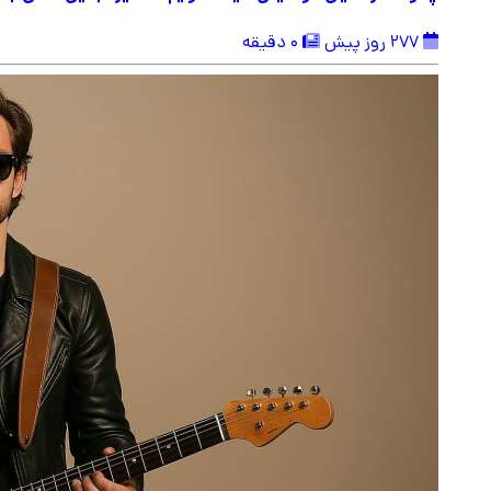
277 روز پیش
0 دقیقه