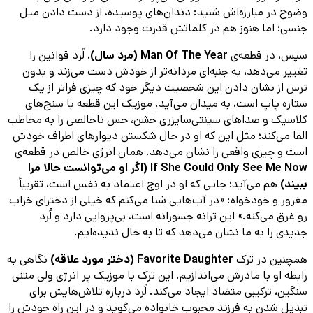
وضوح در مبارزه‌اش شنید: دندان‌های پوسیده، از دست دادن میل
جنسی؛ اما هنوز هم در کلماتش قدرت وجود دارد.
سپس، در قطعه‌ی
Man Of The Year (مرد سال)
، لُرد قوانین را
تغییر می‌دهد، به جنبه‌ای مردانه‌تر از خودش دست می‌زند و بدون
ترس از نشان دادن این شخصیت دیگر خود که چیزی فراتر از یک
ستاره پاپ است، به میدان می‌آید. موزیک این قطعه با سنج‌های
کلاسیک و صداهای سینتی‌سایزری خشن، حس ناخالصی را به مخاطب
القا می‌کند؛ مثل این که او در حال شکستن دیوارهای اطراف خودش
است و چیزی واقعی را نشان می‌دهد. همان انرژی خالص در قطعه‌ی
If She Could Only See Me Now (اگر او می‌توانست حالا مرا
ببیند)
هم می‌آید؛ جایی که او در اوج اعتماد به نفس است، تقریباً
مغرور و خودخواه: «در آب‌هایی شنا می‌کنم که خیلی از دخترای خراب
رو غرق می‌کنه.» این ترانه جسورانه است، بی‌پروایی دارد و لُرد
جدیدی را به ما نشان می‌دهد که تا به حال ندیده‌ایم.
همچنین در ترک
Favorite Daughter (دختر مورد علاقه)
نگاهی به
رابطه او با مادرش می‌اندازیم. این ترک با موزیک پر انرژی ولی متنی
سنگین، ترکیبی متضاد ایجاد می‌کند. لُرد درباره تلاش‌هایش برای
تبدیل شدن به فرزند محبوب خانواده می‌گوید و در این راه خودش را