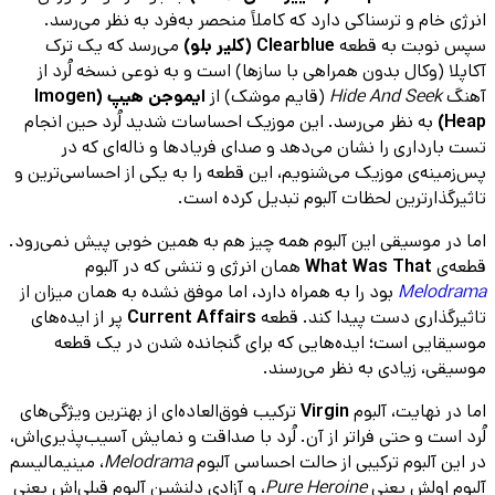
انرژی خام و ترسناکی دارد که کاملاً منحصر به‌فرد به نظر می‌رسد.
سپس نوبت به قطعه
Clearblue (کلیر بلو)
می‌رسد که یک ترک
آکاپلا (وکال بدون همراهی با سازها) است و به نوعی نسخه لُرد از
آهنگ
Hide And Seek
(قایم موشک) از
ایموجن هیپ (Imogen
Heap)
به نظر می‌رسد. این موزیک احساسات شدید لُرد حین انجام
تست بارداری را نشان می‌دهد و صدای فریادها و ناله‌ای که در
پس‌زمینه‌ی موزیک می‌شنویم، این قطعه را به یکی از احساسی‌ترین و
تاثیرگذارترین لحظات آلبوم تبدیل کرده است.
اما در موسیقی این آلبوم همه چیز هم به همین خوبی پیش نمی‌رود.
قطعه‌ی
What Was That
همان انرژی و تنشی که در آلبوم
Melodrama
بود را به همراه دارد، اما موفق نشده به همان میزان از
تاثیرگذاری دست پیدا کند. قطعه‌
Current Affairs
پر از ایده‌‌های
موسیقایی است؛ ایده‌هایی که برای گنجانده شدن در یک قطعه‌
موسیقی، زیادی به نظر می‌رسند.
اما در نهایت، آلبوم
Virgin
ترکیب فوق‌العاده‌ای از بهترین ویژگی‌های
لُرد است و حتی فراتر از آن. لُرد با صداقت و نمایش آسیب‌پذیری‌اش،
در این آلبوم ترکیبی از حالت احساسی آلبوم
Melodrama
، مینیمالیسم
آلبوم اولش یعنی
Pure Heroine
، و آزادی دلنشین آلبوم قبلی‌اش یعنی