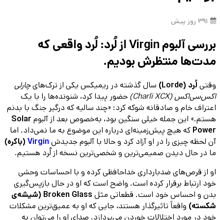
391 روز پیش
بررسی آلبوم Virgin از لُرد: لُرد واقعی که
مدت‌ها منتظرش بودیم.
وقتی
لُرد (Lorde)
سال گذشته در ریمیکس یکی از ترک‌های
چارلی
اکس‌سی‌اکس (Charli XCX)
حضور پیدا کرد، شنونده‌ها را با یک
اعتراف خام و صادقانه شوکه کرد: «چند سالیه که درگیر جنگ با بدنم
هستم.» این جمله خیلی سنگین بود، به‌خصوص بعد از آلبوم
Solar
Power
که هیچ پیش‌زمینه‌ای درباره این موضوع به ما نمی‌داد. اما
آن لحظه چیزی را در او آزاد کرد و حالا با آلبوم جدیدش
Virgin
(باکره)
ما در حال دیدن صمیمی‌ترین و شخصی‌ترین نسخه از لُرد هستیم.
او از قرص‌های ضدبارداری خداحافظی کرده و با احساسات وحشی
خود ارتباط برقرار کرده است. واضح است که او در حال بازپس‌گیری
بدن و احساس خود است. قطعاتی مثل
Broken Glass (شیشه‌‌ی
شکسته)
واقعاً تاثیرگذار هستند، جایی که او به عمیق‌ترین مشکلات
خود در مورد اختلالات خوردن می‌پردازد. صدای او را می‌توان به