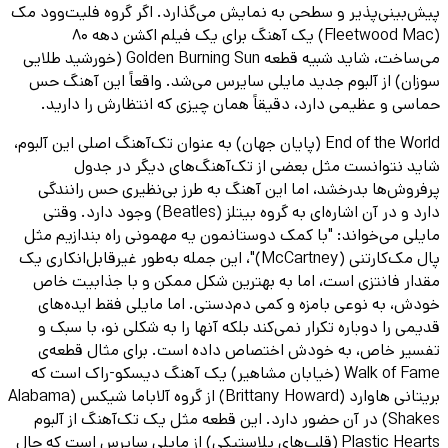
پیش‌بینی‌پذیر و سطحی به نمایش می‌گذارد. اگر گروه فلیت‌وود مک
(Fleetwood Mac) یک آهنگ برای یک فیلم اکشن دهه ۸۰
می‌ساخت، شاید شبیه قطعه Golden Burning Sun (خورشید طلایی
سوزان) از آلبوم جدید مایلی سایرس می‌شد. واقعاً این آهنگ حس
حماسی و عظیمی دارد، دقیقاً همان چیزی که انتظارش را دارید.
End of the World (پایان جهان) به عنوان تک‌آهنگ اصلی این آلبوم،
شاید نتوانست مثل بعضی از تک‌آهنگ‌های دیگر در جدول‌
پرفروش‌ها بدرخشد، اما این آهنگ به طرز بی‌نظیری حس رانندگی
دارد و در آن اشاره‌ای به گروه بیتلز (‌‌Beatles) وجود دارد. وقتی
مایلی می‌خواند: "با کمک دوستانمون یه مهمونی راه بندازیم مثل
پال مک‌کارتنی (McCartney)"، این جمله به‌طور غیرقابل‌انکاری یک
مقدار فانتزی است، اما به بهترین شکل ممکن و با جذابیت خاص
خودش، به نوعی بامزه و کمی دم‌دستی‌. اما مایلی فقط ایده‌های
قدیمی را دوباره تکرار نمی‌کند بلکه آنها را به شکلی نو، با سبک و
تفسیر خاص، به خودش اختصاص داده است. برای مثال قطعه‌ی
Walk of Fame (خیابان مشاهیر) یک آهنگ دیسکو-راک است که
بریتانی هاوارد (Brittany Howard) از گروه آلاباما شیکس (Alabama
Shakes) در آن حضور دارد. این قطعه مثل یک تک‌آهنگ از آلبوم
Plastic Hearts (قلب‌های پلاستیکی) از مایلی سایرس است که حال