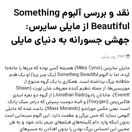
نقد و بررسی آلبوم Something
Beautiful از مایلی سایرس:
جهشی جسورانه به دنیای مایلی
373 روز پیش
مایلی سایرس (Miley Cyrus) همیشه کسی بوده که مرزها را جابه‌جا
کرده، اما با آلبوم Something Beautiful (یک چیز زیبا) او یک قدم
خلاقانه بزرگ برداشته است. همکاری با یک گروه متنوع از
موزیسین‌ها، از جمله تنظیم کننده معروف، شان اورت (Shawn
Everett)، جاناتان رادو(Jonathan Rado) از گروه دو نفره ایندی
فاکس‌یجن (Foxygen) و البته دوست پسرش که درامر سبک پانک
است، یعنی مکس موراندو (Maxx Morando)، باعث شده که مایلی
آلبومی بسازد که حس بزرگی و عظمت دارد. این آلبوم سینمایی است
بدون اینکه وارد دام کلیشه‌های فیلم‌های جیمز باند شود و به طرز
عجیبی این احساس بزرگ بودن را بدون افتادن به مسیرهای