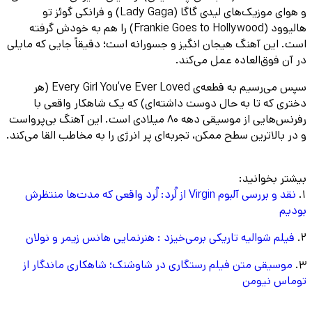
و هوای موزیک‌های لیدی گاگا (Lady Gaga) و فرانکی گوئز تو
هالیوود (Frankie Goes to Hollywood) را هم به خودش گرفته
است. این آهنگ هیجان انگیز و جسورانه است؛ دقیقاً جایی که مایلی
در آن فوق‌العاده عمل می‌کند.
سپس می‌رسیم به قطعه‌ی Every Girl You’ve Ever Loved (هر
دختری که تا به حال دوست داشته‌ای) که یک شاهکار واقعی با
رفرنس‌هایی از موسیقی دهه ۸۰ میلادی است. این آهنگ بی‌پرواست
و در بالاترین سطح ممکن، تجربه‌ای پر انرژی را به مخاطب القا می‌کند.
بیشتر بخوانید:
1.
نقد و بررسی آلبوم Virgin از لُرد: لُرد واقعی که مدت‌ها منتظرش
بودیم
2.
فیلم شوالیه تاریکی برمی‌خیزد : هنرنمایی هانس زیمر و نولان
3.
موسیقی متن فیلم رستگاری در شاوشنک؛ شاهکاری ماندگار از
توماس نیومن