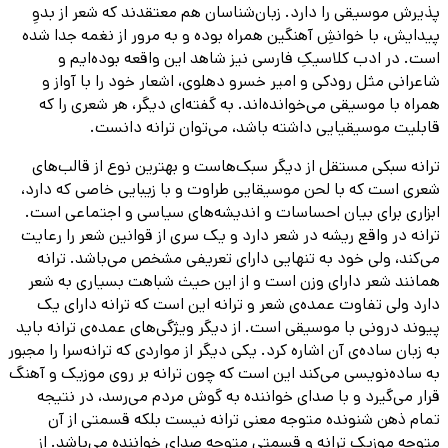
پذیرش موسیقی را دارد. زبان‌شناسان هم معتقدند که شعر از بدوِ
پیدایش، با خوانشِ آهنگین همراه بوده و به مرور از نغمه جدا شده
است. در ادب کلاسیکِ فارسی نیز شاهد این واقعه بوده‌ایم و
شاعرانی مثل رودکی و امیر خسرو دهلوی، اشعار خود را با آواز و
همراه با موسیقی می‌خوانده‌اند. به گفته‌ای دیگر، هر شعری را که
قابلیت موسیقیایی داشته باشد، می‌توان ترانه دانست.
ترانه سبکی مستقل از دیگر سبک‌هاست و بهترین نوع از قالب‌های
شعری است که با لحن موسیقایی طراوت و با زیبایی خاصی که دارد،
ابزاری برای بیان احساسات و اندیشه‌های سیاسی و اجتماعی است.
ترانه در واقع ریشه در شعر دارد و یک سری از قوانین شعر را رعایت
می‌کند، ولی خود به تنهایی دارای تعریفی مشخص می‌باشد. ترانه
همانند شعر دارای وزن است و از این حیث شباهت بسیاری به شعر
دارد ولی تفاوت عمده‌ی شعر و ترانه این است که ترانه دارای یک
پیوند درونی با موسیقی است. از دیگر ویژگی‌های عمده‌ی ترانه باید
به زبان ساده‌ی آن اشاره کرد. یکی دیگر از مواردی که ترانه‌سرا را مجبور
به ساده‌نویسی می‌کند این است که چون ترانه بر روی موزیک و آهنگ
قرار می‌گیرد و با صدای خواننده به گوش مردم می‌رسد، در نتیجه
تمام ذهن شنونده متوجه معنی ترانه نیست بلکه قسمتی از آن
متوجه موزیک ترانه و قسمتی متوجه صدای خواننده می‌باشد. از